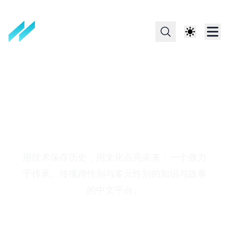
多元性别中文数字图书
馆
用技术保存历史，用文化点亮未来：一个致力
于传承、传播跨性别与多元性别的知识与故事
的中文平台。
6
13,852